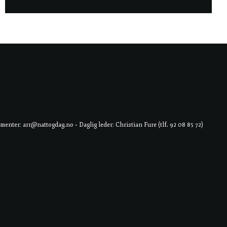
er: arr@nattogdag.no • Daglig leder: Christian Fure (tlf. 92 08 85 72)