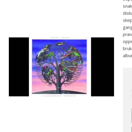
snak
disk
skep
gang
prøv
oppr
bruk
albu