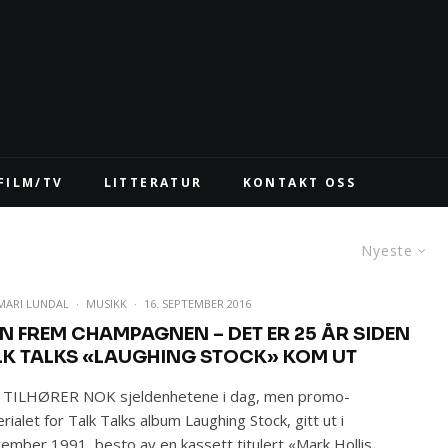
FILM/TV
LITTERATUR
KONTAKT OSS
Nyeste
 MARI LUNDAL
·
MUSIKK
·
16. SEPTEMBER 2016
NN FREM CHAMPAGNEN – DET ER 25 ÅR SIDEN
LK TALKS «LAUGHING STOCK» KOM UT
 TILHØRER NOK sjeldenhetene i dag, men promo-
rialet for Talk Talks album Laughing Stock, gitt ut i
ember 1991, besto av en kassett titulert «Mark Hollis