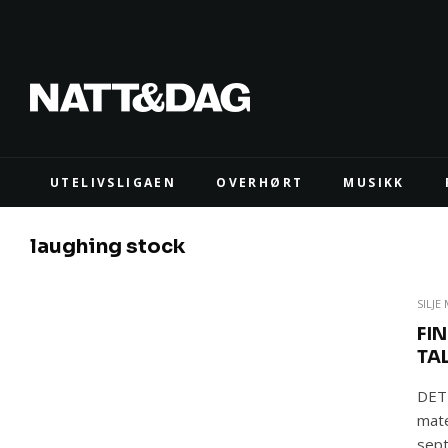
UTELIVSLIGAEN
OVERHØRT
MUSIKK
laughing stock
SILJE
FI
TA
DET
mate
sept