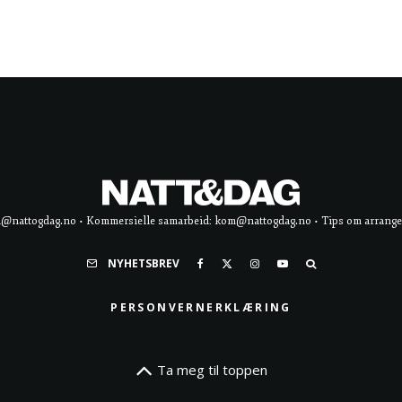
d@nattogdag.no • Kommersielle samarbeid: kom@nattogdag.no • Tips om arrangement
NYHETSBREV
PERSONVERNERKLÆRING
Ta meg til toppen