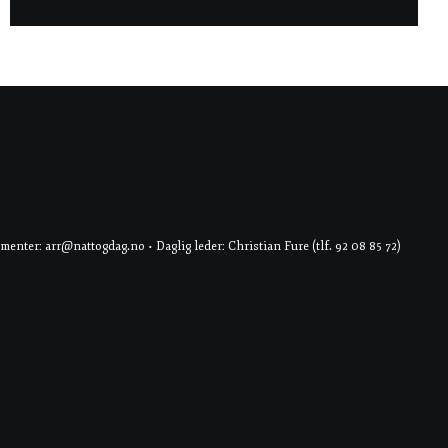
er: arr@nattogdag.no • Daglig leder: Christian Fure (tlf. 92 08 85 72)