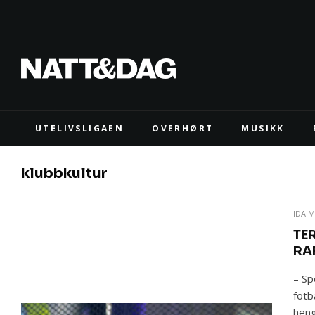
UTELIVSLIGAEN
OVERHØRT
MUSIKK
klubbkultur
IDA M
TE
RA
– Sp
fotb
heng