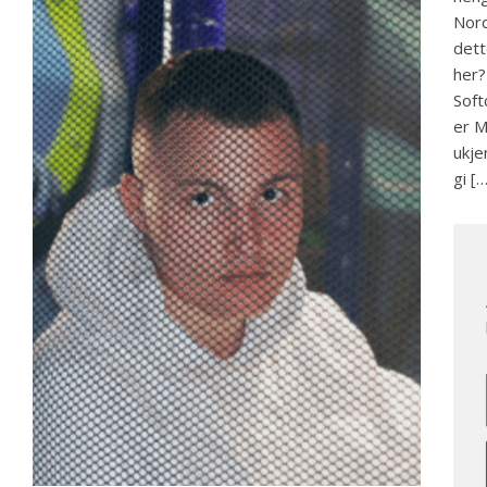
Nord
dett
her?
Soft
er M
ukje
gi [