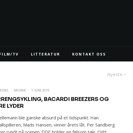
FILM/TV
LITTERATUR
KONTAKT OSS
Nyeste
ESSEL
·
MUSIKK
·
1. JUNI 2019
RRENGSYKLING, BACARDI BREEZERS OG
RE LYDER
ellemann ble ganske absurd på et tidspunkt. Han
allspilleren, Mads Hansen, vinner årets låt. Per Sandberg
er rundt på scenen. DDE holder en følsom tale. Odd