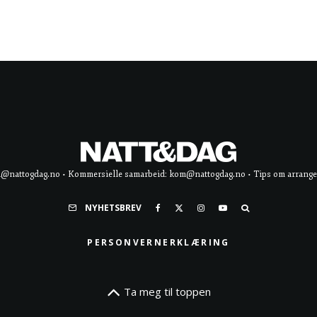
d@nattogdag.no • Kommersielle samarbeid: kom@nattogdag.no • Tips om arrangement
NYHETSBREV
PERSONVERNERKLÆRING
Ta meg til toppen