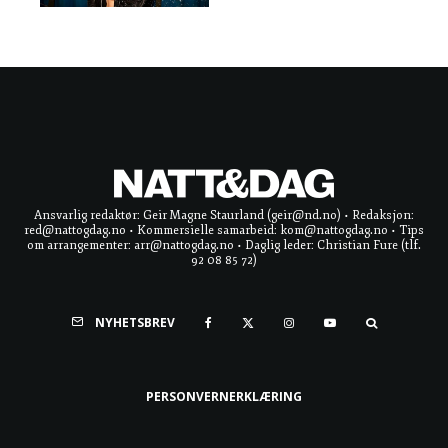
Ansvarlig redaktør: Geir Magne Staurland (geir@nd.no) • Redaksjon:
red@nattogdag.no • Kommersielle samarbeid: kom@nattogdag.no • Tips
om arrangementer: arr@nattogdag.no • Daglig leder: Christian Fure (tlf.
92 08 85 72)
NYHETSBREV
PERSONVERNERKLÆRING