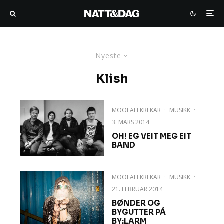
Nyeste
Klish
MOOLAH KREKAR
·
MUSIKK
·
3. MARS 2014
OH! EG VEIT MEG EIT
BAND
MOOLAH KREKAR
·
MUSIKK
·
21. FEBRUAR 2014
BØNDER OG
BYGUTTER PÅ
BY:LARM