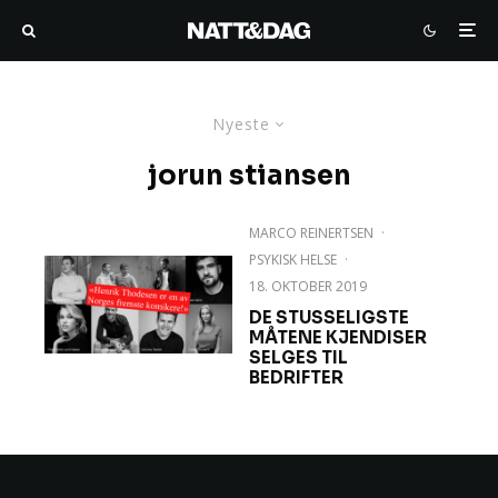
Nyeste
jorun stiansen
MARCO REINERTSEN
·
PSYKISK HELSE
·
18. OKTOBER 2019
DE STUSSELIGSTE
MÅTENE KJENDISER
SELGES TIL
BEDRIFTER