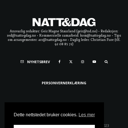
Ansvarlig redaktør: Geir Magne Staurland (geir@nd.no) • Redaksjon:
red@nattogdag.no • Kommersielle samarbeid: kom@nattogdag.no • Tips
om arrangementer: arr@nattogdag.no • Daglig leder: Christian Fure (tlf.
92 08 85 72)
NYHETSBREV
PERSONVERNERKLÆRING
Ta meg til toppen
Dette nettstedet bruker cookies.
Les mer
Alle rettigheter reservert • Copyright © Natt & Dag 2023