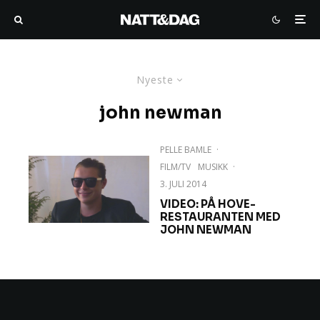
Nyeste
john newman
PELLE BAMLE
·
FILM/TV
MUSIKK
·
3. JULI 2014
VIDEO: PÅ HOVE-
RESTAURANTEN MED
JOHN NEWMAN