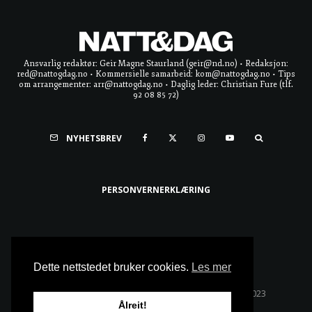
Ansvarlig redaktør: Geir Magne Staurland (geir@nd.no) • Redaksjon:
red@nattogdag.no • Kommersielle samarbeid: kom@nattogdag.no • Tips
om arrangementer: arr@nattogdag.no • Daglig leder: Christian Fure (tlf.
92 08 85 72)
NYHETSBREV
PERSONVERNERKLÆRING
Ta meg til toppen
Dette nettstedet bruker cookies.
Les mer
Alle rettigheter reservert • Copyright © Natt & Dag 2023
Ålreit!