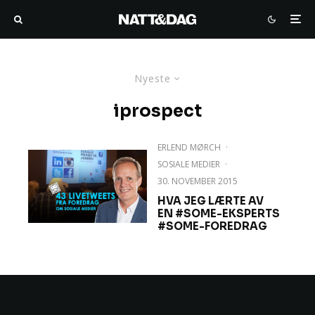
Nyeste
iprospect
ERLEND MØRCH
·
SOSIALE MEDIER
·
30. NOVEMBER 2015
HVA JEG LÆRTE AV
EN #SOME-EKSPERTS
#SOME-FOREDRAG