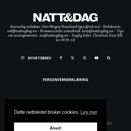
Ansvarlig redaktør: Geir Magne Staurland (geir@nd.no) • Redaksjon:
red@nattogdag.no • Kommersielle samarbeid: kom@nattogdag.no • Tips
om arrangementer: arr@nattogdag.no • Daglig leder: Christian Fure (tlf.
92 08 85 72)
NYHETSBREV
PERSONVERNERKLÆRING
Ta meg til toppen
Dette nettstedet bruker cookies.
Les mer
Alle rettigheter reservert • Copyright © Natt & Dag 2023
Ålreit!