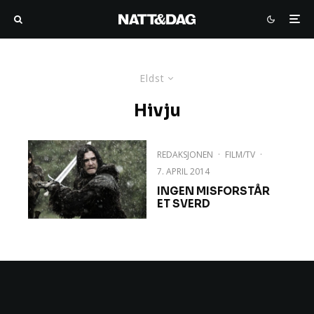
Eldst
Hivju
REDAKSJONEN
·
FILM/TV
·
7. APRIL 2014
INGEN MISFORSTÅR
ET SVERD