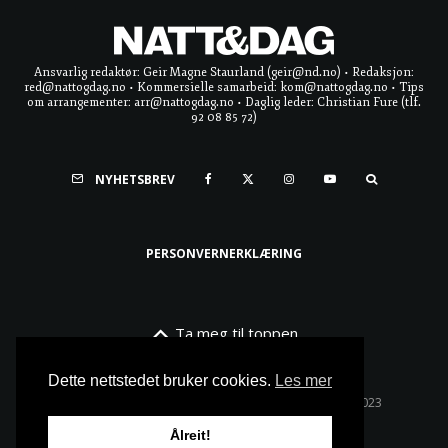
Ansvarlig redaktør: Geir Magne Staurland (geir@nd.no) • Redaksjon:
red@nattogdag.no • Kommersielle samarbeid: kom@nattogdag.no • Tips
om arrangementer: arr@nattogdag.no • Daglig leder: Christian Fure (tlf.
92 08 85 72)
NYHETSBREV
PERSONVERNERKLÆRING
Ta meg til toppen
Dette nettstedet bruker cookies.
Les mer
Alle rettigheter reservert • Copyright © Natt & Dag 2023
Ålreit!