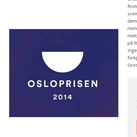
fest
scen
dem 
nomi
meld
på R
Inge
fork
Gros