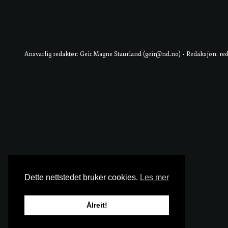
Ansvarlig redaktør: Geir Magne Staurland (geir@nd.no) • Redaksjon: re
Dette nettstedet bruker cookies.
Les mer
Ålreit!