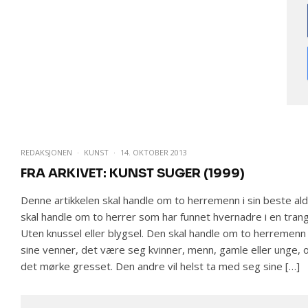
REDAKSJONEN
·
KUNST
·
14. OKTOBER 2013
FRA ARKIVET: KUNST SUGER (1999)
Denne artikkelen skal handle om to herremenn i sin beste ald
skal handle om to herrer som har funnet hvernadre i en trang
Uten knussel eller blygsel. Den skal handle om to herremen
sine venner, det være seg kvinner, menn, gamle eller unge, opp
det mørke gresset. Den andre vil helst ta med seg sine […]