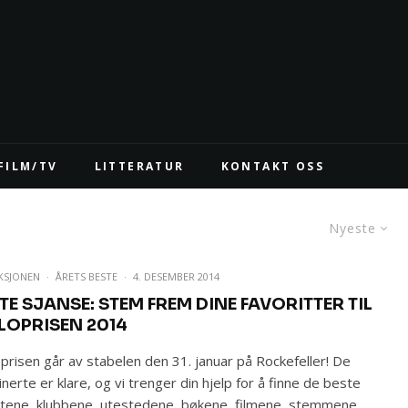
FILM/TV
LITTERATUR
KONTAKT OSS
Nyeste
KSJONEN
·
ÅRETS BESTE
·
4. DESEMBER 2014
TE SJANSE: STEM FREM DINE FAVORITTER TIL
LOPRISEN 2014
prisen går av stabelen den 31. januar på Rockefeller! De
nerte er klare, og vi trenger din hjelp for å finne de beste
stene, klubbene, utestedene, bøkene, filmene, stemmene,