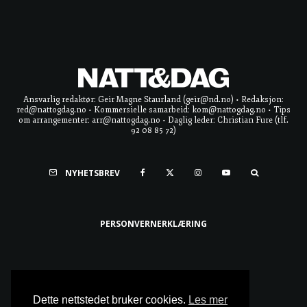
Ansvarlig redaktør: Geir Magne Staurland (geir@nd.no) • Redaksjon:
red@nattogdag.no • Kommersielle samarbeid: kom@nattogdag.no • Tips
om arrangementer: arr@nattogdag.no • Daglig leder: Christian Fure (tlf.
92 08 85 72)
NYHETSBREV
PERSONVERNERKLÆRING
Ta meg til toppen
Dette nettstedet bruker cookies.
Les mer