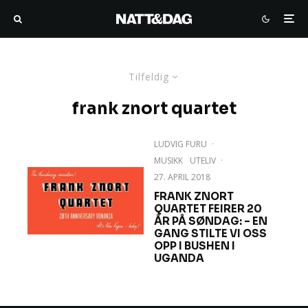
Tilfeldig
frank znort quartet
LUDVIG FURU
·
MUSIKK
UTELIV
·
27. APRIL 2018
FRANK ZNORT
QUARTET FEIRER 20
ÅR PÅ SØNDAG: – EN
GANG STILTE VI OSS
OPP I BUSHEN I
UGANDA