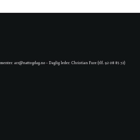
er: arr@nattogdag.no • Daglig leder: Christian Fure (tlf. 92 08 85 72)