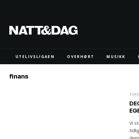
UTELIVSLIGAEN
OVERHØRT
MUSIKK
finans
TORG
DE
EG
Vi s
tidl
demo