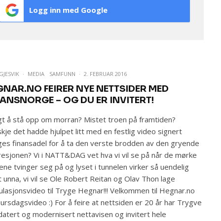
Logg inn med Google
GJESVIK
·
MEDIA
SAMFUNN
·
2. FEBRUAR 2016
GNAR.NO FEIRER NYE NETTSIDER MED
NANSNORGE – OG DU ER INVITERT!
t å stå opp om morran? Mistet troen på framtiden?
kje det hadde hjulpet litt med en festlig video signert
es finansadel for å ta den verste brodden av den gryende
esjonen? Vi i NATT&DAG vet hva vi vil se på når de mørke
ene tvinger seg på og lyset i tunnelen virker så uendelig
t unna, vi vil se Ole Robert Reitan og Olav Thon lage
ulasjonsvideo til Tryge Hegnar!!! Velkommen til Hegnar.no
bursdagsvideo :) For å feire at nettsiden er 20 år har Trygve
atert og modernisert nettavisen og invitert hele