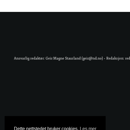
Ansvarlig redaktør: Geir Magne Staurland (geir@nd.no) • Redaksjon: re
Dette nettstedet bruker cookies.
Les mer