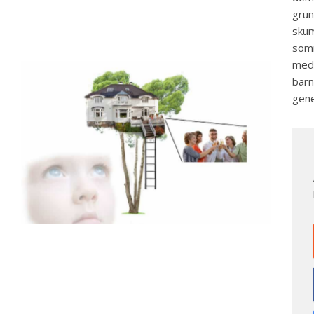
grun
skum
somm
med 
barn
gene