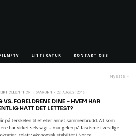
FILM/TV
LITTERATUR
KONTAKT OSS
Nyeste
EIR HOLLJEN THON
·
SAMFUNN
·
22. AUGUST 2016
G VS. FORELDRENE DINE – HVEM HAR
ENTLIG HATT DET LETTEST?
tår på terskelen til et eller annet sammenbrudd. Alt som
igere har virket selvsagt – mangelen på fascisme i vestlige
kratier, relativ økonomisk stabilitet i Norge,