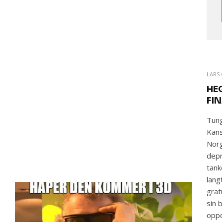
LARS 
HE
FI
Tung
Kans
Norg
depr
tank
lang
grat
sin 
oppd