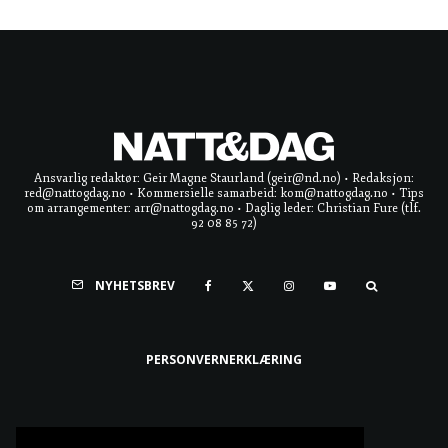
Ansvarlig redaktør: Geir Magne Staurland (geir@nd.no) • Redaksjon:
red@nattogdag.no • Kommersielle samarbeid: kom@nattogdag.no • Tips
om arrangementer: arr@nattogdag.no • Daglig leder: Christian Fure (tlf.
92 08 85 72)
NYHETSBREV
PERSONVERNERKLÆRING
Ta meg til toppen