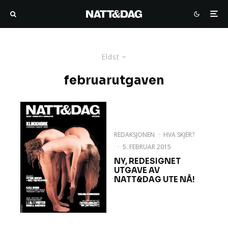
Eldst
februarutgaven
REDAKSJONEN
·
HVA SKJER?
·
5. FEBRUAR 2015
NY, REDESIGNET
UTGAVE AV
NATT&DAG UTE NÅ!