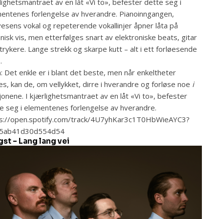
lighetsmantraet av en låt «Vi to», befester dette seg i
entenes forlengelse av hverandre. Pianoinngangen,
esens vokal og repeterende vokallinjer åpner låta på
nisk vis, men etterfølges snart av elektroniske beats, gitar
trykere. Lange strekk og skarpe kutt – alt i ett forløesende
s.
a: Det enkle er i blant det beste, men når enkeltheter
s, kan de, om vellykket, dirre i hverandre og forløse noe
i
sjonene. I kjærlighetsmantraet av en låt «Vi to», befester
e seg i elementenes forlengelse av hverandre.
ps://open.spotify.com/track/4U7yhKar3c1T0HbWieAYC3?
15ab41d30d554d54
gst – Lang lang vei