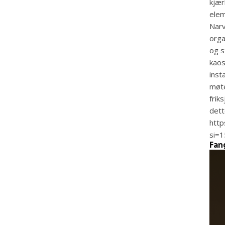
kjær
elem
Narv
orga
og s
kao
inst
møte
frik
dett
htt
si=
Fan