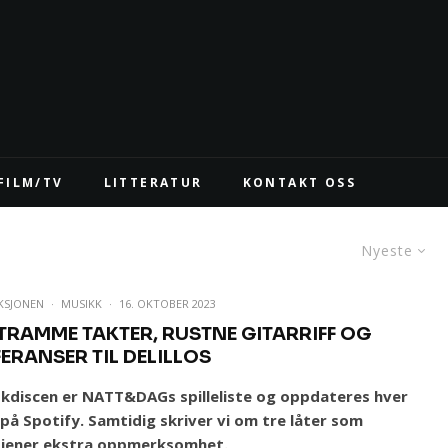
FILM/TV
LITTERATUR
KONTAKT OSS
Nyeste
KSJONEN
·
MUSIKK
·
16. OKTOBER 2023
STRAMME TAKTER, RUSTNE GITARRIFF OG
FERANSER TIL DELILLOS
skdiscen er NATT&DAGs spilleliste og oppdateres hver
 på
Spotify
. Samtidig
skriver vi om tre låter som
tjener ekstra oppmerksomhet.