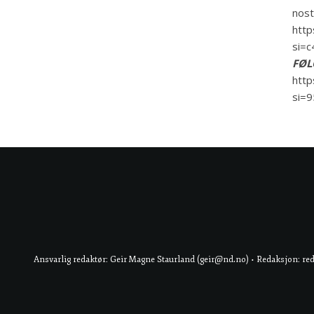
nosta
http
si=
FØL
http
si=
Ansvarlig redaktør: Geir Magne Staurland (geir@nd.no) • Redaksjon: re