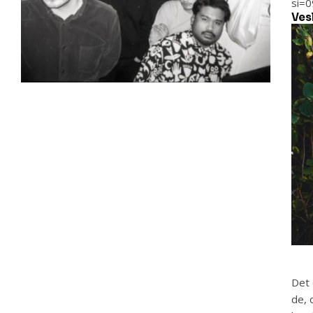
si=
Ves
Det 
de, 