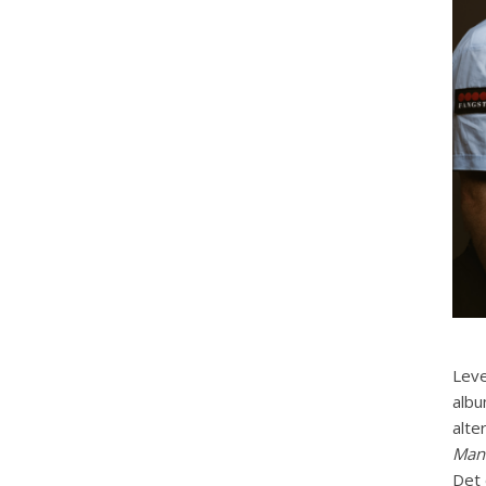
Leve
albu
alte
Man
Det 