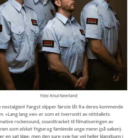
Foto: Knut Neerland
 nostalgien! Fangst slipper første låt fra deres kommende
m. «Lang lang vei» er som et tverrsnitt av nittitallets
rnative rockesound, soundtracket til filmatiseringen av
nen som elsket Yngve
og famlende unge menn (på søken).
er en søt kløe, men den sure svie har vel heller klangbunn i