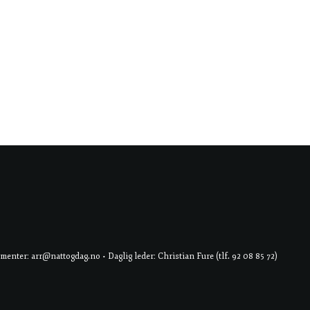
er: arr@nattogdag.no • Daglig leder: Christian Fure (tlf. 92 08 85 72)