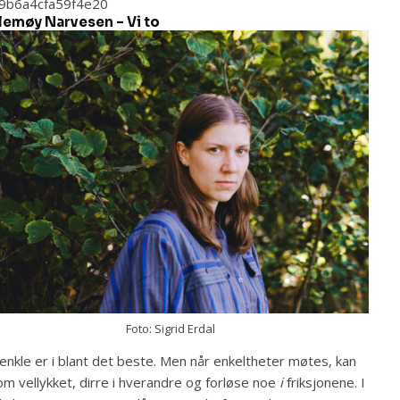
09b6a4cfa59f4e20
lemøy Narvesen – Vi to
Foto: Sigrid Erdal
enkle er i blant det beste. Men når enkeltheter møtes, kan
om vellykket, dirre i hverandre og forløse noe
i
friksjonene. I