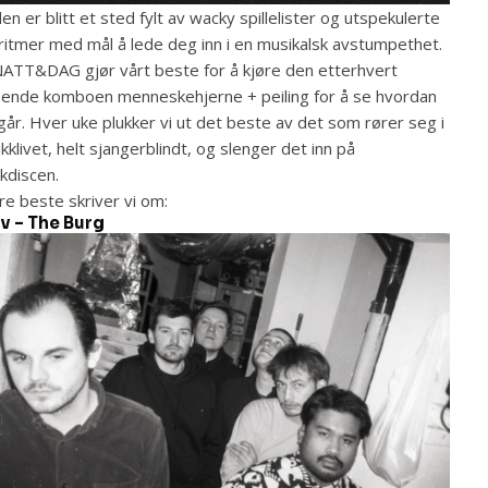
en er blitt et sted fylt av wacky spillelister og utspekulerte
ritmer med mål å lede deg inn i en musikalsk avstumpethet.
 NATT&DAG gjør vårt beste for å kjøre den etterhvert
ende komboen menneskehjerne + peiling for å se hvordan
går. Hver uke plukker vi ut det beste av det som rører seg i
kklivet, helt sjangerblindt, og slenger det inn på
kdiscen.
re beste skriver vi om:
v – The Burg