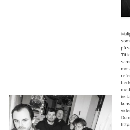
Muli
som 
på s
Titt
samm
mosh
refe
bedr
med 
inst
kons
vide
Dum
htt