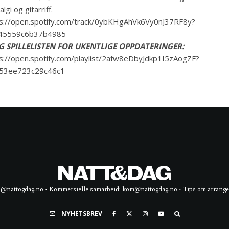
lgi og gitarriff.
s://open.spotify.com/track/0ybKHgAhVk6Vy0nJ37RF8y?
c45559c6b37b4985
G SPILLELISTEN FOR UKENTLIGE OPPDATERINGER:
s://open.spotify.com/playlist/2afw8eDbyJdkp1I5zAogZF?
953ee723c29c46c1
d@nattogdag.no • Kommersielle samarbeid: kom@nattogdag.no • Tips om arrangement
NYHETSBREV