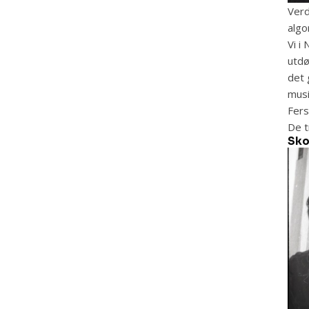
Verd
algo
Vi i
utdø
det 
musi
Fers
De t
Sko