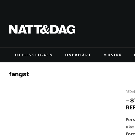
UTELIVSLIGAEN
OVERHØRT
MUSIKK
fangst
REDA
– 
RE
Fer
uke
for