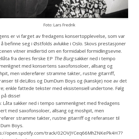
Foto: Lars Fredrik
gens er vi farget av fredagens konsertopplevelse, som var
å befinne seg i Østfolds avlukke i Oslo. Skovs prestasjoner
cenen vitner imidlertid om en formidabel formidlingsevne.
ellåta fra deres ferske EP
The Burg
sakker ned i tempo
enlignet med konsertens saxofonsoloer, allsang og
pit, men viderefører stramme takter, rustne gitarriff,
ranser til deLillos og DumDum Boys og (kanskje) noe av det
e; enkle fattede tekster med eksistensiell undertone. Følg
på disse!
a: Låta sakker ned i tempo sammenlignet med fredagens
ert med saxofonsoloer, allsang og moshpit, men
refører stramme takter, rustne gitarriff og referanser til
Dum Boys.
ps://open.spotify.com/track/02OVJYCeq66MhZNKePk4H7?