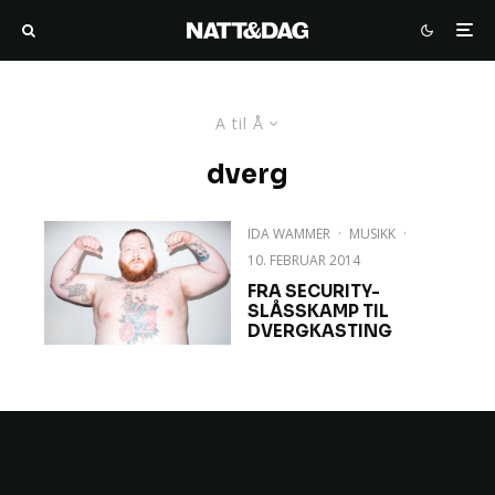
A til Å
dverg
IDA WAMMER
·
MUSIKK
·
10. FEBRUAR 2014
FRA SECURITY-
SLÅSSKAMP TIL
DVERGKASTING