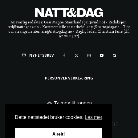
Ansvarlig redaktør: Geir Magne Staurland (geir@nd.no) • Redaksjon:
red@nattogdag.no • Kommersielle samarbeid: kom@nattogdag.no • Tips
om arrangementer: arr@nattogdag.no • Daglig leder: Christian Fure (tlf.
92 08 85 72)
NYHETSBREV
PERSONVERNERKLÆRING
Ta meg til toppen
Dette nettstedet bruker cookies.
Les mer
Alle rettigheter reservert • Copyright © Natt & Dag 2023
Ålreit!