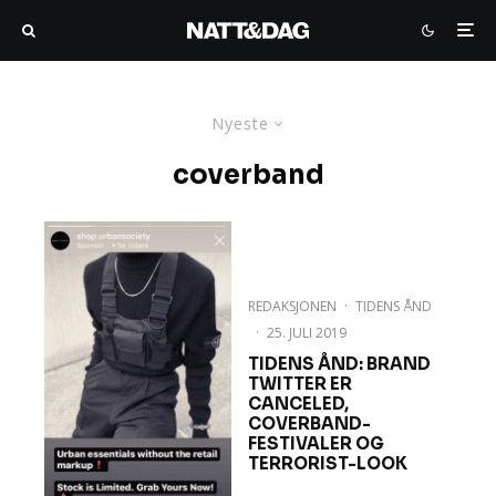
Nyeste
coverband
REDAKSJONEN
·
TIDENS ÅND
·
25. JULI 2019
TIDENS ÅND: BRAND
TWITTER ER
CANCELED,
COVERBAND-
FESTIVALER OG
TERRORIST-LOOK