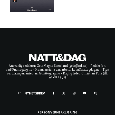
Ansvarlig redaktør: Geir Magne Staurland (geir@nd.no) • Redaksjon:
red@nattogdag.no • Kommersielle samarbeid: kom@nattogdag.no • Tips
om arrangementer: arr@nattogdag.no • Daglig leder: Christian Fure (tlf.
92 08 85 72)
NYHETSBREV
PERSONVERNERKLÆRING