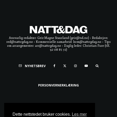
Ansvarlig redaktør: Geir Magne Staurland (geir@nd.no) • Redaksjon:
red@nattogdag.no • Kommersielle samarbeid: kom@nattogdag.no • Tips
om arrangementer: arr@nattogdag.no • Daglig leder: Christian Fure (tlf.
92 08 85 72)
NYHETSBREV
PERSONVERNERKLÆRING
Ta meg til toppen
Dette nettstedet bruker cookies.
Les mer