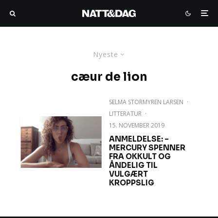
Nyeste
cæur de lion
SELMA STORMYREN LARSEN
·
LITTERATUR
·
15. NOVEMBER 2019
ANMELDELSE: –
MERCURY SPENNER
FRA OKKULT OG
ÅNDELIG TIL
VULGÆRT
KROPPSLIG