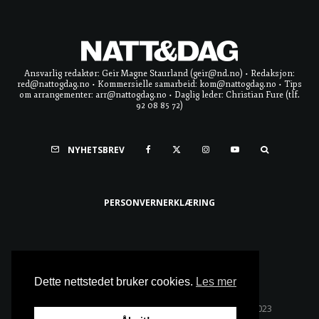
Ansvarlig redaktør: Geir Magne Staurland (geir@nd.no) • Redaksjon:
red@nattogdag.no • Kommersielle samarbeid: kom@nattogdag.no • Tips
om arrangementer: arr@nattogdag.no • Daglig leder: Christian Fure (tlf.
92 08 85 72)
NYHETSBREV
PERSONVERNERKLÆRING
Ta meg til toppen
Dette nettstedet bruker cookies.
Les mer
Alle rettigheter reservert • Copyright © Natt & Dag 2023