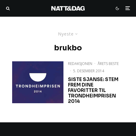
Nyeste
brukbo
REDAKSJONEN
·
ÅRETS BESTE
·
5. DESEMBER 2014
SISTE SJANSE: STEM
FREM DINE
FAVORITTER TIL
TRONDHEIMPRISEN
2014