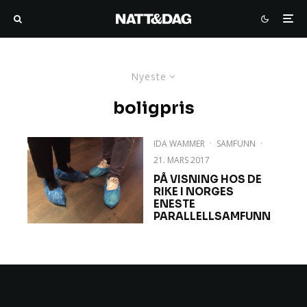
Nyeste
boligpris
IDA WAMMER
·
SAMFUNN
·
21. MARS 2017
PÅ VISNING HOS DE
RIKE I NORGES
ENESTE
PARALLELLSAMFUNN