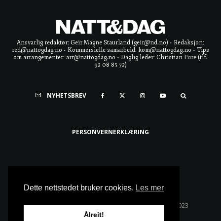
Ansvarlig redaktør: Geir Magne Staurland (geir@nd.no) • Redaksjon:
red@nattogdag.no • Kommersielle samarbeid: kom@nattogdag.no • Tips
om arrangementer: arr@nattogdag.no • Daglig leder: Christian Fure (tlf.
92 08 85 72)
NYHETSBREV
PERSONVERNERKLÆRING
Ta meg til toppen
Dette nettstedet bruker cookies.
Les mer
Alle rettigheter reservert • Copyright © Natt & Dag 2023
Ålreit!