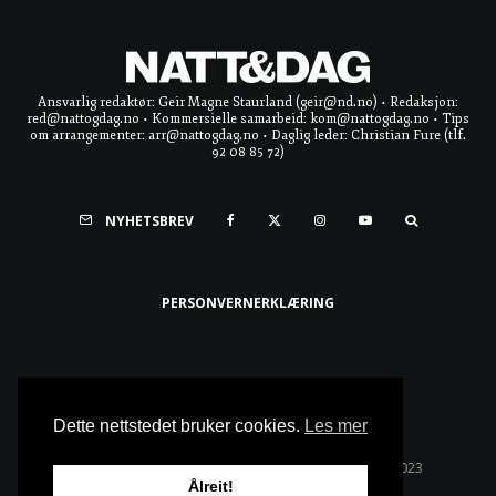
Ansvarlig redaktør: Geir Magne Staurland (geir@nd.no) • Redaksjon:
red@nattogdag.no • Kommersielle samarbeid: kom@nattogdag.no • Tips
om arrangementer: arr@nattogdag.no • Daglig leder: Christian Fure (tlf.
92 08 85 72)
NYHETSBREV
PERSONVERNERKLÆRING
Ta meg til toppen
Dette nettstedet bruker cookies.
Les mer
Alle rettigheter reservert • Copyright © Natt & Dag 2023
Ålreit!