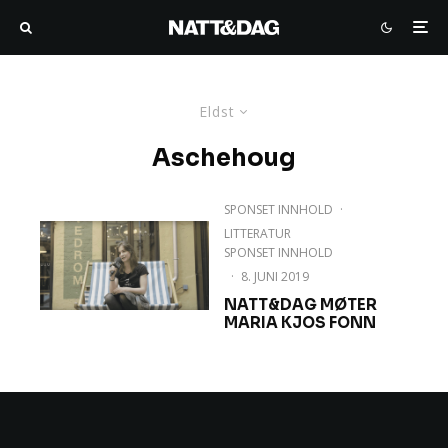
Eldst
Aschehoug
SPONSET INNHOLD
·
LITTERATUR
SPONSET INNHOLD
·
8. JUNI 2019
NATT&DAG MØTER
MARIA KJOS FONN