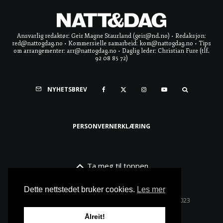
Ansvarlig redaktør: Geir Magne Staurland (geir@nd.no) • Redaksjon:
red@nattogdag.no • Kommersielle samarbeid: kom@nattogdag.no • Tips
om arrangementer: arr@nattogdag.no • Daglig leder: Christian Fure (tlf.
92 08 85 72)
NYHETSBREV
PERSONVERNERKLÆRING
Ta meg til toppen
Dette nettstedet bruker cookies.
Les mer
Alle rettigheter reservert • Copyright © Natt & Dag 2023
Ålreit!