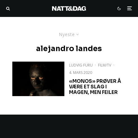
Nyeste
alejandro landes
LUDVIG FURU
·
FILM/TV
·
4. MARS 2020
«MONOS» PRØVER Å
VÆRE ET SLAG I
MAGEN, MEN FEILER