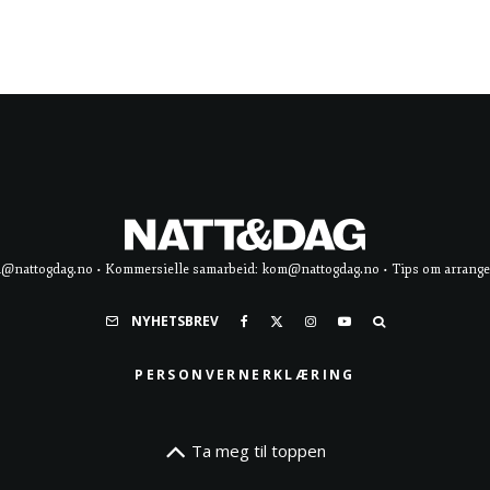
d@nattogdag.no • Kommersielle samarbeid: kom@nattogdag.no • Tips om arrangement
NYHETSBREV
PERSONVERNERKLÆRING
Ta meg til toppen