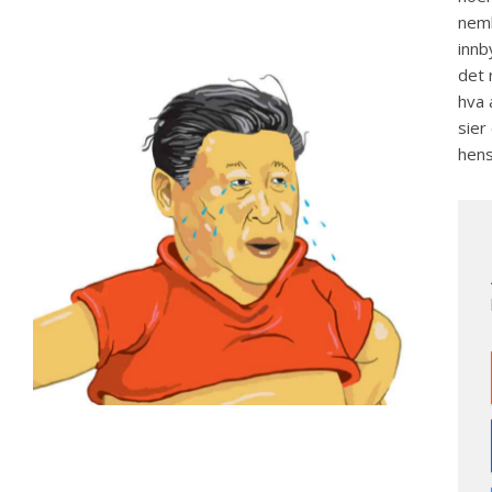
neml
innb
det 
hva 
sier
hens