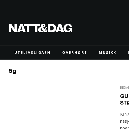
UTELIVSLIGAEN
OVERHØRT
MUSIKK
5g
REDA
GU
ST
KINA
nasj
noen