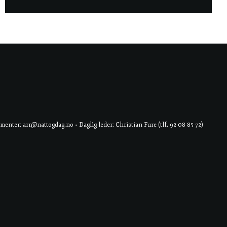
er: arr@nattogdag.no • Daglig leder: Christian Fure (tlf. 92 08 85 72)