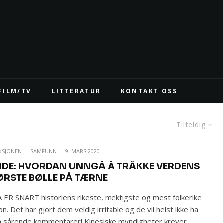
FILM/TV
LITTERATUR
KONTAKT OSS
Tilfeldig
KSJONEN
·
SAMFUNN
·
9. MARS 2020
IDE: HVORDAN UNNGÅ Å TRÅKKE VERDENS
ØRSTE BØLLE PÅ TÆRNE
 ER SNART historiens rikeste, mektigste og mest folkerike
on. Det har gjort dem veldig irritable og de vil helst ikke ha
 sårende kommentarer! Kinesiske myndigheter krever