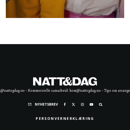
d@nattogdag.no • Kommersielle samarbeid: kom@nattogdag.no • Tips om arrangement
NYHETSBREV
PERSONVERNERKLÆRING