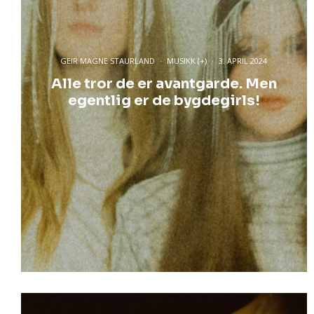
GEIR MAGNE STAURLAND
·
MUSIKK (+)
·
3. APRIL 2024
Alle tror de er avantgarde. Men
egentlig er de bygdegirls!