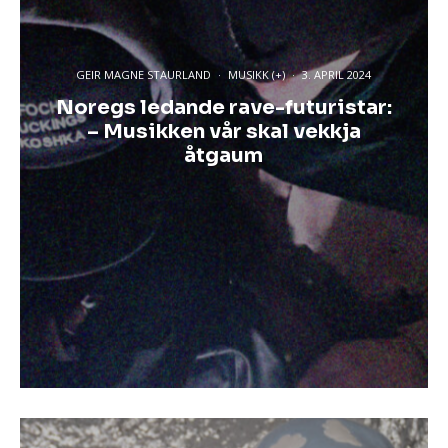
GEIR MAGNE STAURLAND
·
MUSIKK (+)
·
3. APRIL 2024
Noregs ledande rave-futuristar:
– Musikken vår skal vekkja
åtgaum