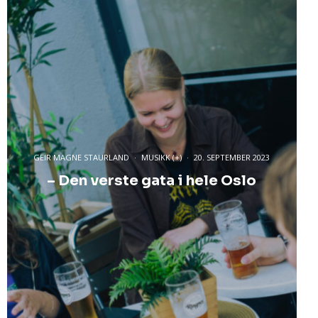
GEIR MAGNE STAURLAND
·
MUSIKK (+)
·
20. SEPTEMBER 2023
– Den verste gata i hele Oslo