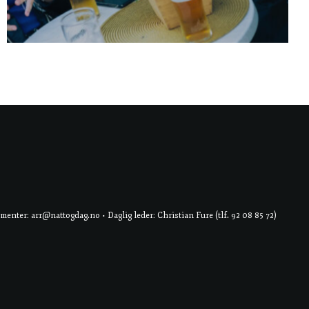
er: arr@nattogdag.no • Daglig leder: Christian Fure (tlf. 92 08 85 72)