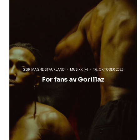
GEIR MAGNE STAURLAND
·
MUSIKK (+)
·
16. OKTOBER 2023
For fans av Gorillaz