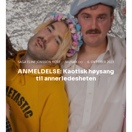
SAGA ELINE JONSSON HOFF
·
MUSIKK (+)
·
6. OKTOBER 2023
ANMELDELSE: Kaotisk høysang
til annerledesheten