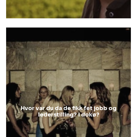
Hvor var du da de fikk fet jobb og
lederstilling? I dokø?