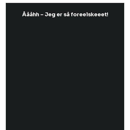
Åååhh – Jeg er så foreelskeeet!