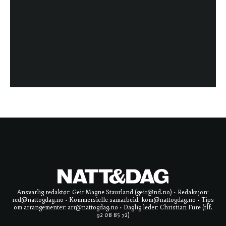
Ansvarlig redaktør: Geir Magne Staurland (geir@nd.no) • Redaksjon:
red@nattogdag.no • Kommersielle samarbeid: kom@nattogdag.no • Tips
om arrangementer: arr@nattogdag.no • Daglig leder: Christian Fure (tlf.
92 08 85 72)