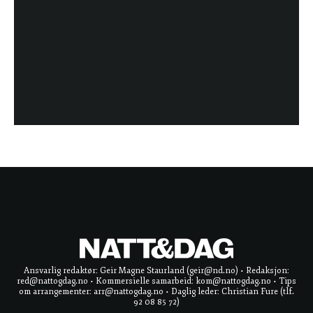
Ansvarlig redaktør: Geir Magne Staurland (geir@nd.no) • Redaksjon:
red@nattogdag.no • Kommersielle samarbeid: kom@nattogdag.no • Tips
om arrangementer: arr@nattogdag.no • Daglig leder: Christian Fure (tlf.
92 08 85 72)