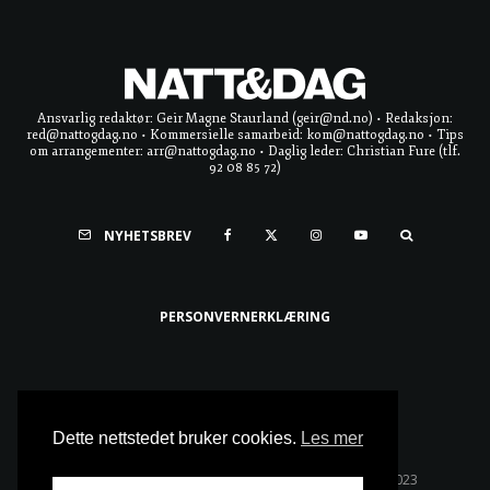
Ansvarlig redaktør: Geir Magne Staurland (geir@nd.no) • Redaksjon:
red@nattogdag.no • Kommersielle samarbeid: kom@nattogdag.no • Tips
om arrangementer: arr@nattogdag.no • Daglig leder: Christian Fure (tlf.
92 08 85 72)
NYHETSBREV
PERSONVERNERKLÆRING
Ta meg til toppen
Dette nettstedet bruker cookies.
Les mer
Alle rettigheter reservert • Copyright © Natt & Dag 2023