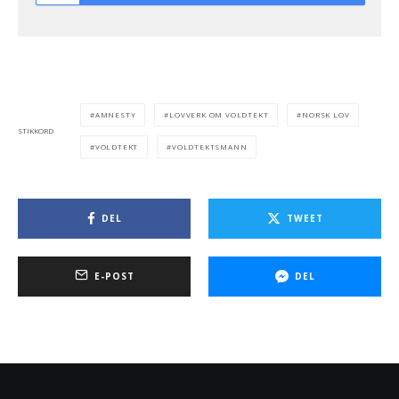
AMNESTY
LOVVERK OM VOLDTEKT
NORSK LOV
STIKKORD
VOLDTEKT
VOLDTEKTSMANN
DEL
TWEET
E-POST
DEL