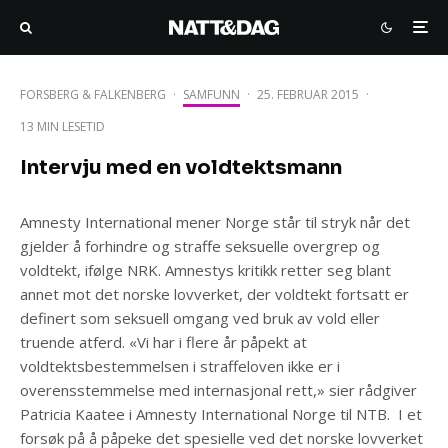
FORSBERG & FALKENBERG
·
SAMFUNN
·
25. FEBRUAR 2015
·
13 MIN LESETID
Intervju med en voldtektsmann
Amnesty International mener Norge står til stryk når det
gjelder å forhindre og straffe seksuelle overgrep og
voldtekt, ifølge NRK. Amnestys kritikk retter seg blant
annet mot det norske lovverket, der voldtekt fortsatt er
definert som seksuell omgang ved bruk av vold eller
truende atferd. «Vi har i flere år påpekt at
voldtektsbestemmelsen i straffeloven ikke er i
overensstemmelse med internasjonal rett,» sier rådgiver
Patricia Kaatee i Amnesty International Norge til NTB. I et
forsøk på å påpeke det spesielle ved det norske lovverket