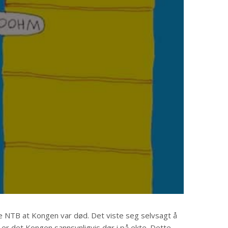
l
e NTB at Kongen var død. Det viste seg selvsagt å
 i er det Kongen sannsynligvis dør i på ekte. Dette