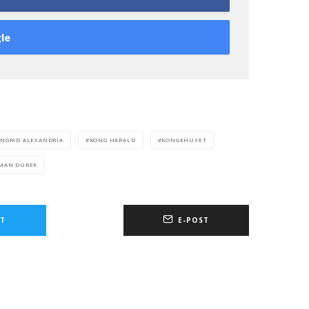
le
INGRID ALEXANDRIA
KONG HARALD
KONGEHUSET
MAN DUREK
T
E-POST