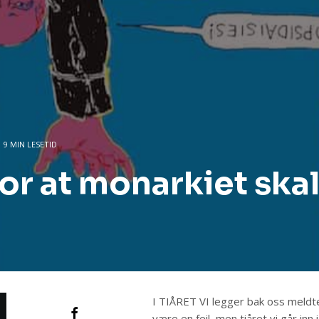
9 MIN LESETID
or at monarkiet ska
I TIÅRET VI legger bak oss meldt
være en feil, men tiåret vi går inn