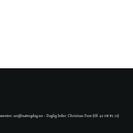
er: arr@nattogdag.no • Daglig leder: Christian Fure (tlf. 92 08 85 72)