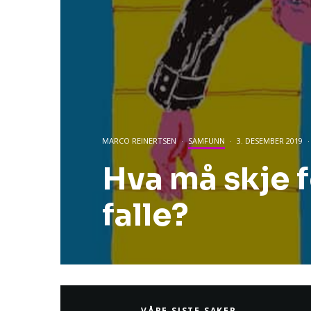
MARCO REINERTSEN
·
SAMFUNN
·
3. DESEMBER 2019
·
Hva må skje f
falle?
VÅRE SISTE SAKER