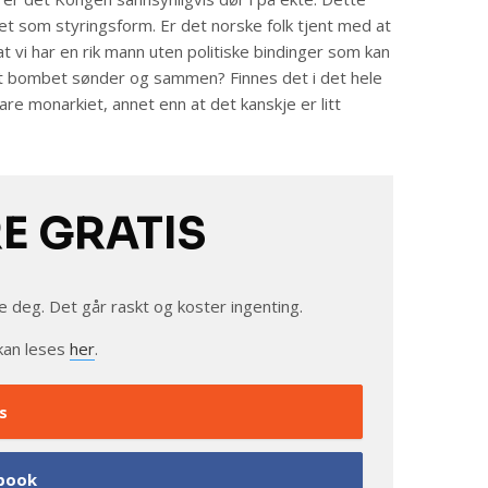
iet som styringsform. Er det norske folk tjent med at
at vi har en rik mann uten politiske bindinger som kan
itt bombet sønder og sammen? Finnes det i det hele
re monarkiet, annet enn at det kanskje er litt
RE GRATIS
e deg. Det går raskt og koster ingenting.
kan leses
her
.
s
book