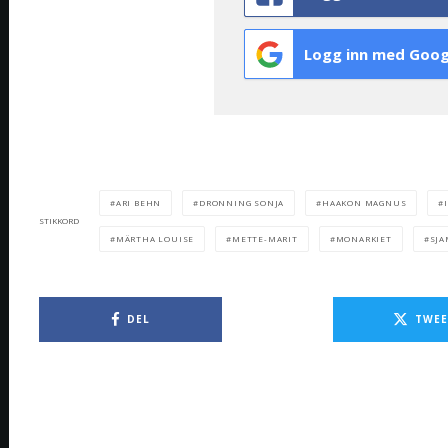
Logg inn med Goog
ARI BEHN
DRONNING SONJA
HAAKON MAGNUS
STIKKORD
MÄRTHA LOUISE
METTE-MARIT
MONARKIET
SJA
DEL
TWEE