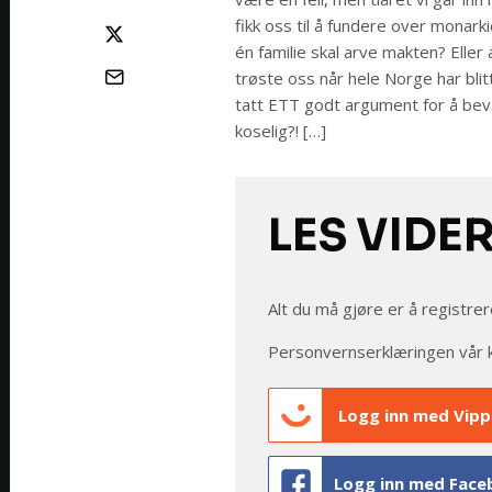
fikk oss til å fundere over monark
én familie skal arve makten? Eller 
trøste oss når hele Norge har bl
tatt ETT godt argument for å beva
koselig?! […]
LES VIDE
Alt du må gjøre er å registrer
Personvernserklæringen vår 
Logg inn med Vipp
Logg inn med Face