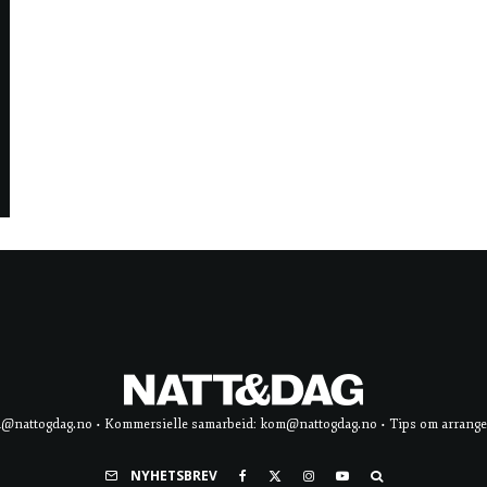
d@nattogdag.no • Kommersielle samarbeid: kom@nattogdag.no • Tips om arrangement
NYHETSBREV