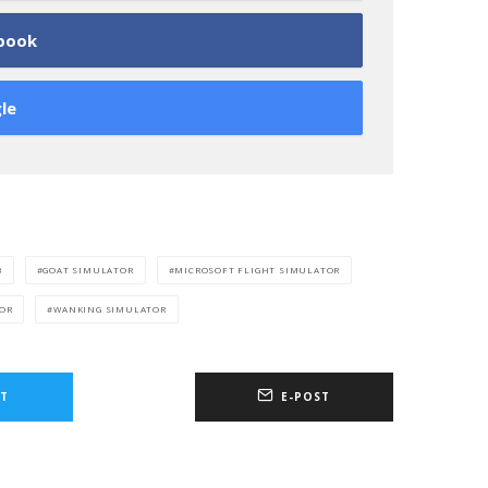
book
le
B
GOAT SIMULATOR
MICROSOFT FLIGHT SIMULATOR
OR
WANKING SIMULATOR
T
E-POST