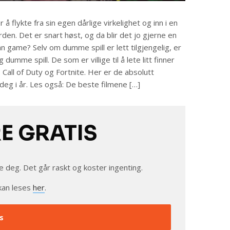
r å flykte fra sin egen dårlige virkelighet og inn i en
rden. Det er snart høst, og da blir det jo gjerne en
n game? Selv om dumme spill er lett tilgjengelig, er
dumme spill. De som er villige til å lete litt finner
 Call of Duty og Fortnite. Her er de absolutt
eg i år. Les også: De beste filmene […]
RE GRATIS
e deg. Det går raskt og koster ingenting.
kan leses
her
.
s