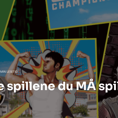
 MIN LESETID
spillene du MÅ spil