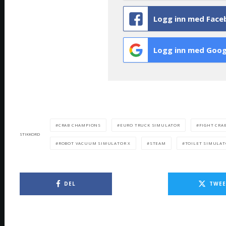
Logg inn med Face
Logg inn med Goog
CRAB CHAMPIONS
EURO TRUCK SIMULATOR
FIGHT CRA
STIKKORD
ROBOT VACUUM SIMULATOR X
STEAM
TOILET SIMULAT
DEL
TWEE