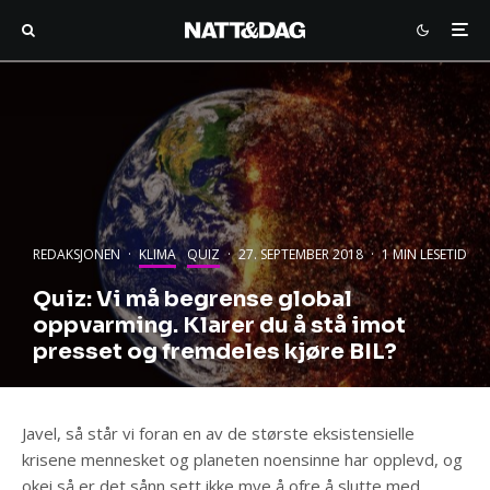
REDAKSJONEN
·
KLIMA
QUIZ
·
27. SEPTEMBER 2018
·
1 MIN LESETID
Quiz: Vi må begrense global
oppvarming. Klarer du å stå imot
presset og fremdeles kjøre BIL?
Javel, så står vi foran en av de største eksistensielle
krisene mennesket og planeten noensinne har opplevd, og
okei så er det sånn sett ikke mye å ofre å slutte med