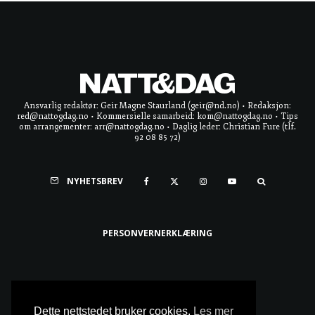
Ansvarlig redaktør: Geir Magne Staurland (geir@nd.no) • Redaksjon:
red@nattogdag.no • Kommersielle samarbeid: kom@nattogdag.no • Tips
om arrangementer: arr@nattogdag.no • Daglig leder: Christian Fure (tlf.
92 08 85 72)
NYHETSBREV
PERSONVERNERKLÆRING
Ta meg til toppen
Dette nettstedet bruker cookies.
Les mer