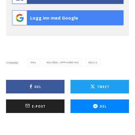
Logg inn med Google
BIL
GLOBAL OPPVARMING
QUIZ
STIKKORD
DEL
TWEET
E-POST
DEL