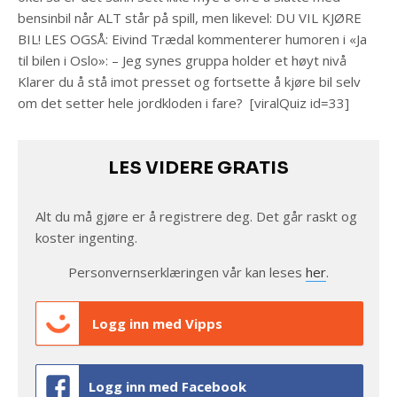
bensinbil når ALT står på spill, men likevel: DU VIL KJØRE
BIL! LES OGSÅ: Eivind Trædal kommenterer humoren i «Ja
til bilen i Oslo»: – Jeg synes gruppa holder et høyt nivå
Klarer du å stå imot presset og fortsette å kjøre bil selv
om det setter hele jordkloden i fare? [viralQuiz id=33]
LES VIDERE GRATIS
Alt du må gjøre er å registrere deg. Det går raskt og
koster ingenting.
Personvernserklæringen vår kan leses
her
.
Logg inn med Vipps
Logg inn med Facebook