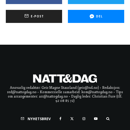
E-POST
DEL
Ansvarlig redaktør: Geir Magne Staurland (geir@nd.no) • Redaksjon:
red@nattogdag.no • Kommersielle samarbeid: kom@nattogdag.no • Tips
om arrangementer: arr@nattogdag.no • Daglig leder: Christian Fure (tlf.
92 08 85 72)
NYHETSBREV