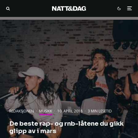
REDAKSJONEN
·
MUSIKK
·
10. APRIL 2018
·
3 MIN LESETID
De beste rap- og rnb-låtene du gikk
glipp av i mars