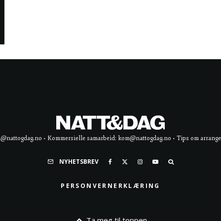
d@nattogdag.no • Kommersielle samarbeid: kom@nattogdag.no • Tips om arrangement
NYHETSBREV
PERSONVERNERKLÆRING
Ta meg til toppen