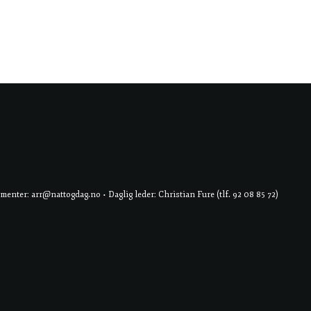
er: arr@nattogdag.no • Daglig leder: Christian Fure (tlf. 92 08 85 72)