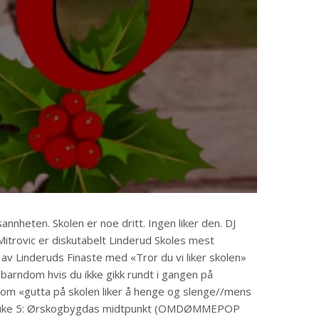
nnheten. Skolen er noe dritt. Ingen liker den. DJ
itrovic er diskutabelt Linderud Skoles mest
t av Linderuds Finaste med «Tror du vi liker skolen»
 barndom hvis du ikke gikk rundt i gangen på
som «gutta på skolen liker å henge og slenge//mens
e». Luke 5: Ørskogbygdas midtpunkt (OMDØMMEPOP