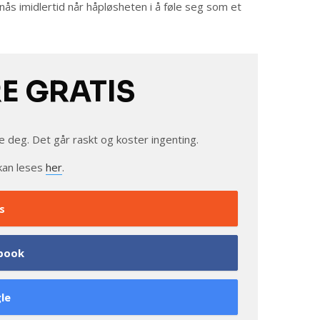
ås imidlertid når håpløsheten i å føle seg som et
RE GRATIS
e deg. Det går raskt og koster ingenting.
kan leses
her
.
s
book
le