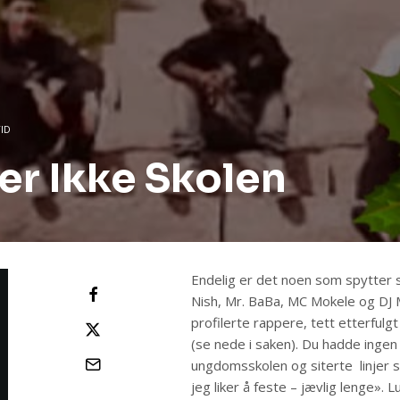
TID
ker Ikke Skolen
Endelig er det noen som spytter sa
Nish, Mr. BaBa, MC Mokele og DJ M
profilerte rappere, tett etterfulg
(se nede i saken). Du hadde ingen
ungdomsskolen og siterte linjer 
jeg liker å feste – jævlig leng