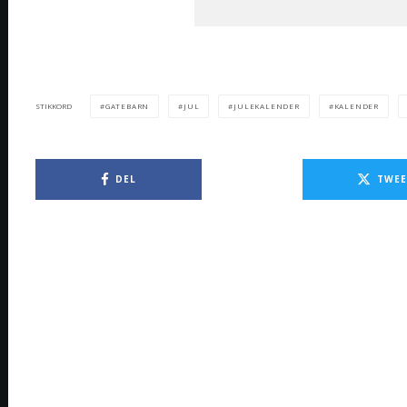
GATEBARN
JUL
JULEKALENDER
KALENDER
STIKKORD
DEL
TWEE