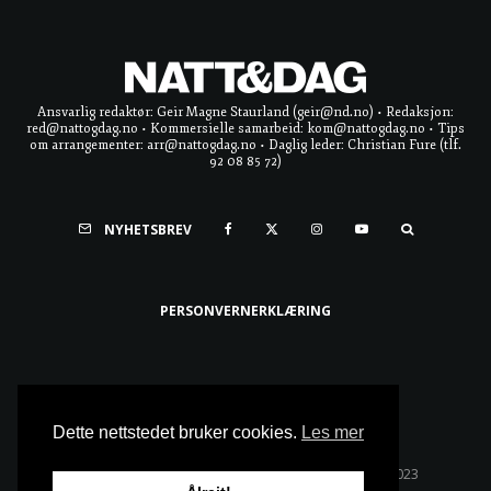
Ansvarlig redaktør: Geir Magne Staurland (geir@nd.no) • Redaksjon:
red@nattogdag.no • Kommersielle samarbeid: kom@nattogdag.no • Tips
om arrangementer: arr@nattogdag.no • Daglig leder: Christian Fure (tlf.
92 08 85 72)
NYHETSBREV
PERSONVERNERKLÆRING
Ta meg til toppen
Dette nettstedet bruker cookies.
Les mer
Alle rettigheter reservert • Copyright © Natt & Dag 2023