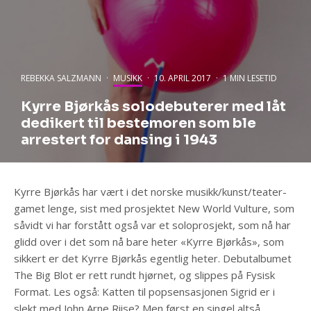
REBEKKA SALZMANN
·
MUSIKK
·
10. APRIL 2017
·
1 MIN LESETID
Kyrre Bjørkås solodebuterer med låt
dedikert til bestemoren som ble
arrestert for dansing i 1943
Kyrre Bjørkås har vært i det norske musikk/kunst/teater-
gamet lenge, sist med prosjektet New World Vulture, som
såvidt vi har forstått også var et soloprosjekt, som nå har
glidd over i det som nå bare heter «Kyrre Bjørkås», som
sikkert er det Kyrre Bjørkås egentlig heter. Debutalbumet
The Big Blot er rett rundt hjørnet, og slippes på Fysisk
Format. Les også: Katten til popsensasjonen Sigrid er i
slekt med John Arne Riise? Men først en singel altså,