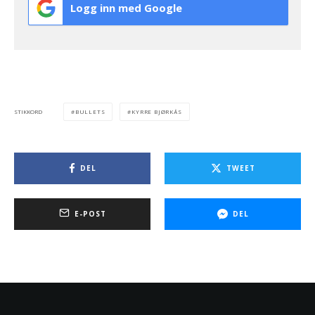
Logg inn med Google
BULLETS
KYRRE BJØRKÅS
STIKKORD
DEL
TWEET
E-POST
DEL