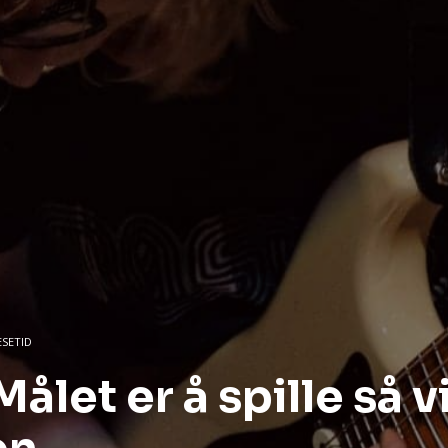
ESETID
ålet er å spille så v