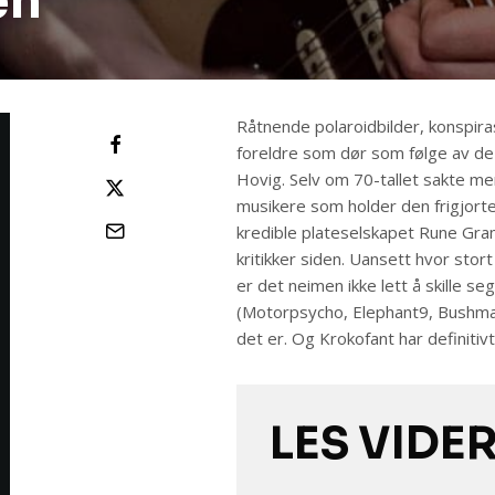
en
Råtnende polaroidbilder, konspir
foreldre som dør som følge av de 
Hovig. Selv om 70-tallet sakte men
musikere som holder den frigjorte
kredible plateselskapet Rune Gra
kritikker siden. Uansett hvor stort 
er det neimen ikke lett å skille s
(Motorpsycho, Elephant9, Bushman
det er. Og Krokofant har definitivt
LES VIDE