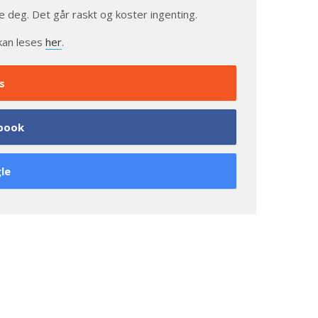
e deg. Det går raskt og koster ingenting.
kan leses
her
.
s
book
le