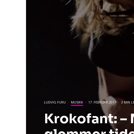
LUDVIG FURU
·
MUSIKK
·
17. FEBRUAR 2017
·
3 MIN L
Krokofant: – M