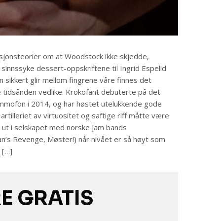
asjonsteorier om at Woodstock ikke skjedde,
sinnssyke dessert-oppskriftene til Ingrid Espelid
 sikkert glir mellom fingrene våre finnes det
 tidsånden vedlike. Krokofant debuterte på det
mmofon i 2014, og har høstet utelukkende gode
artilleriet av virtuositet og saftige riff måtte være
eg ut i selskapet med norske jam bands
’s Revenge, Møster!) når nivået er så høyt som
 […]
RE GRATIS