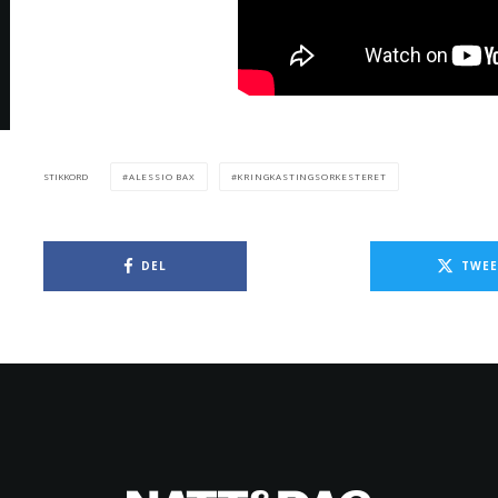
ALESSIO BAX
KRINGKASTINGSORKESTERET
STIKKORD
DEL
TWEE