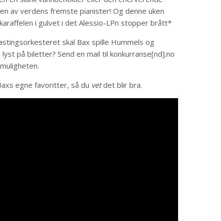
 en av verdens fremste pianister! Og denne uken
araffelen i gulvet i det Alessio-LPn stopper brått*
stingsorkesteret skal Bax spille Hummels og
lyst på biletter? Send en mail til konkurranse[nd].no
muligheten.
axs egne favoritter, så du
vet
det blir bra.