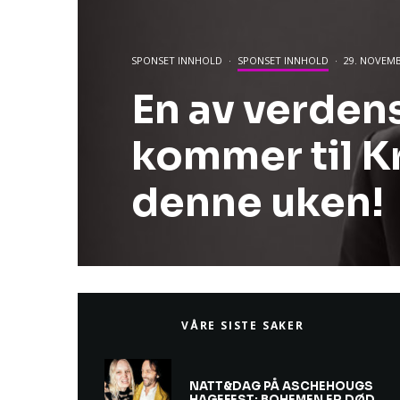
SPONSET INNHOLD
·
SPONSET INNHOLD
·
29. NOVEMB
En av verdens
kommer til K
denne uken!
VÅRE SISTE SAKER
NATT&DAG PÅ ASCHEHOUGS
HAGEFEST: BOHEMEN ER DØD