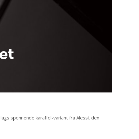
et
slags spennende karaffel-variant fra Alessi, den