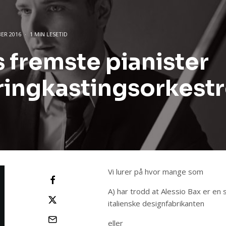
ER 2016
·
1 MIN LESETID
 fremste pianister
ringkastingsorkestr
Vi lurer på hvor mange som
A) har trodd at Alessio Bax er en 
italienske designfabrikanten
eller