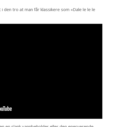
 i den tro at man får klassikere som «Dale le le le
rken en slank vannbeholder eller den enerverende