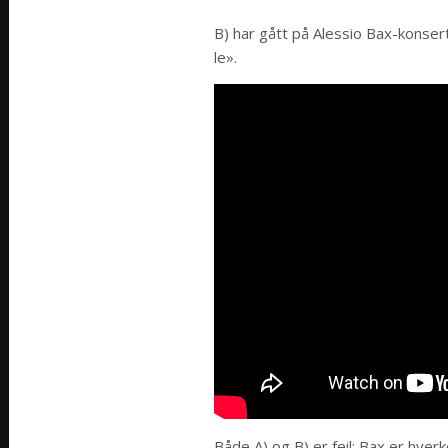
B) har gått på Alessio Bax-konsert
le».
Både A) og B) er feil: Bax er hve