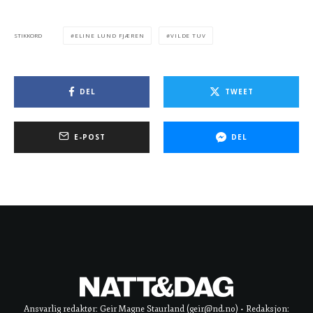
ELINE LUND FJÆREN
VILDE TUV
STIKKORD
DEL
TWEET
E-POST
DEL
Ansvarlig redaktør: Geir Magne Staurland (geir@nd.no) • Redaksjon: