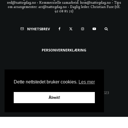
red@nattogdag.no • Kommersielle samarbeid: kom@nattogdag.no • Tips
om arrangementer: arr@nattogdag.no • Daglig leder: Christian Fure (tlf.
92 08 85 72)
NYHETSBREV
PERSONVERNERKLÆRING
Ta meg til toppen
Dette nettstedet bruker cookies.
Les mer
Alle rettigheter reservert • Copyright © Natt & Dag 2023
Ålreit!