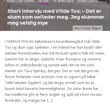
ELINE LUND FJÆREN
·
MUSIKK
·
18. MARS 2016
·
20 MIN LESETID
Stort intervju med Vilde Tuv: – Det er
skam som veileder meg. Jeg skammer
meg veldig mye
Foto: Christian Belgaux
I NÆRHETEN AV Københavns hovedbanegård står Vilde
Tuv og låser opp sykkelen. I en måned har hun bodd i den
danske hovedstaden, hun må fortsatt spørre folk om veien.
Gatene her er lange, syklister truer fra høyre og venstre,
luften er stillestående og isende kald; det er lite som
minner om Tuvs hjemby, Bergen.​ Det er nok Bergen de
fleste forbinder med artisten. Hun er signert på Mikal
Tellé-labelen Opplett, og ble lenge omtalt som en av
byens best bevarte hemmeligheter. De siste årene har
hun imidlertid gitt ut flere singler og spilt på store norske
festivaler, og mange har […]