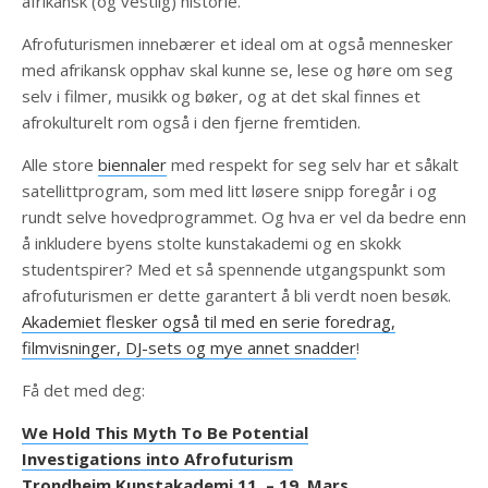
afrikansk (og vestlig) historie.
Afrofuturismen innebærer et ideal om at også mennesker
med afrikansk opphav skal kunne se, lese og høre om seg
selv i filmer, musikk og bøker, og at det skal finnes et
afrokulturelt rom også i den fjerne fremtiden.
Alle store
biennaler
med respekt for seg selv har et såkalt
satellittprogram, som med litt løsere snipp foregår i og
rundt selve hovedprogrammet. Og hva er vel da bedre enn
å inkludere byens stolte kunstakademi og en skokk
studentspirer? Med et så spennende utgangspunkt som
afrofuturismen er dette garantert å bli verdt noen besøk.
Akademiet flesker også til med en serie foredrag,
filmvisninger, DJ-sets og mye annet snadder
!​
Få det med deg:
We Hold This Myth To Be Potential
Investigations into Afrofuturism
Trondheim Kunstakademi 11. – 19. Mars