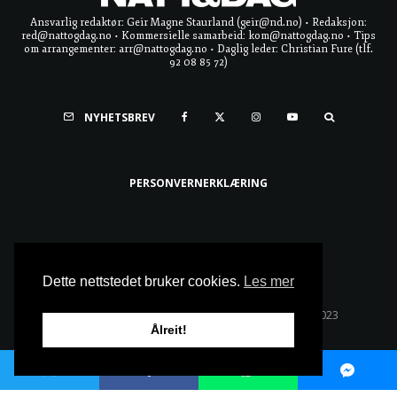
Ansvarlig redaktør: Geir Magne Staurland (geir@nd.no) • Redaksjon:
red@nattogdag.no • Kommersielle samarbeid: kom@nattogdag.no • Tips
om arrangementer: arr@nattogdag.no • Daglig leder: Christian Fure (tlf.
92 08 85 72)
NYHETSBREV
PERSONVERNERKLÆRING
Ta meg til toppen
Dette nettstedet bruker cookies.
Les mer
Alle rettigheter reservert • Copyright © Natt & Dag 2023
Ålreit!