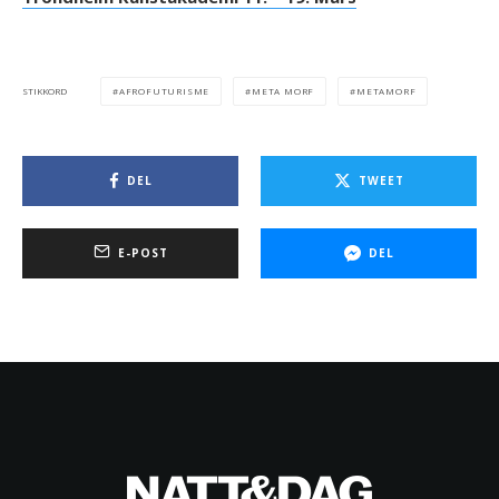
AFROFUTURISME
META MORF
METAMORF
STIKKORD
DEL
TWEET
E-POST
DEL