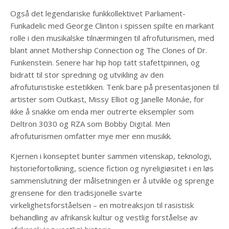
Også det legendariske funkkollektivet Parliament-
Funkadelic med George Clinton i spissen spilte en markant
rolle i den musikalske tilnærmingen til afrofuturismen, med
blant annet Mothership Connection og The Clones of Dr.
Funkenstein. Senere har hip hop tatt stafettpinnen, og
bidratt til stor spredning og utvikling av den
afrofuturistiske estetikken. Tenk bare på presentasjonen til
artister som Outkast, Missy Elliot og Janelle Monáe, for
ikke å snakke om enda mer outrerte eksempler som
Deltron 3030 og RZA som Bobby Digital. Men
afrofuturismen omfatter mye mer enn musikk.
Kjernen i konseptet bunter sammen vitenskap, teknologi,
historiefortolkning, science fiction og nyreligiøsitet i en løs
sammenslutning der målsetningen er å utvikle og sprenge
grensene for den tradisjonelle svarte
virkelighetsforståelsen – en motreaksjon til rasistisk
behandling av afrikansk kultur og vestlig forståelse av