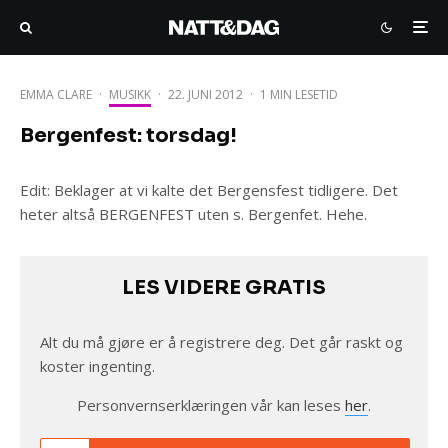
EMMA CLARE
·
MUSIKK
·
22. JUNI 2012
·
1 MIN LESETID
Bergenfest: torsdag!
Edit: Beklager at vi kalte det Bergensfest tidligere. Det
heter altså BERGENFEST uten s. Bergenfet. Hehe.
LES VIDERE GRATIS
Alt du må gjøre er å registrere deg. Det går raskt og
koster ingenting.
Personvernserklæringen vår kan leses
her
.