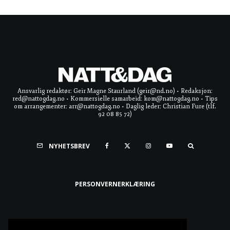
Ansvarlig redaktør: Geir Magne Staurland (geir@nd.no) • Redaksjon:
red@nattogdag.no • Kommersielle samarbeid: kom@nattogdag.no • Tips
om arrangementer: arr@nattogdag.no • Daglig leder: Christian Fure (tlf.
92 08 85 72)
NYHETSBREV
PERSONVERNERKLÆRING
Ta meg til toppen