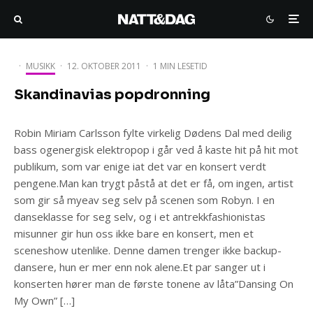
·
MUSIKK
·
12. OKTOBER 2011
·
1 MIN LESETID
Skandinavias popdronning
Robin Miriam Carlsson fylte virkelig Dødens Dal med deilig
bass ogenergisk elektropop i går ved å kaste hit på hit mot
publikum, som var enige iat det var en konsert verdt
pengene.Man kan trygt påstå at det er få, om ingen, artist
som gir så myeav seg selv på scenen som Robyn. I en
danseklasse for seg selv, og i et antrekkfashionistas
misunner gir hun oss ikke bare en konsert, men et
sceneshow utenlike. Denne damen trenger ikke backup-
dansere, hun er mer enn nok alene.Et par sanger ut i
konserten hører man de første tonene av låta”Dansing On
My Own” […]