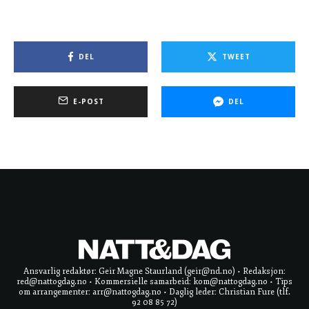
DEL
TWEET
E-POST
DEL
Ansvarlig redaktør: Geir Magne Staurland (geir@nd.no) • Redaksjon:
red@nattogdag.no • Kommersielle samarbeid: kom@nattogdag.no • Tips
om arrangementer: arr@nattogdag.no • Daglig leder: Christian Fure (tlf.
92 08 85 72)