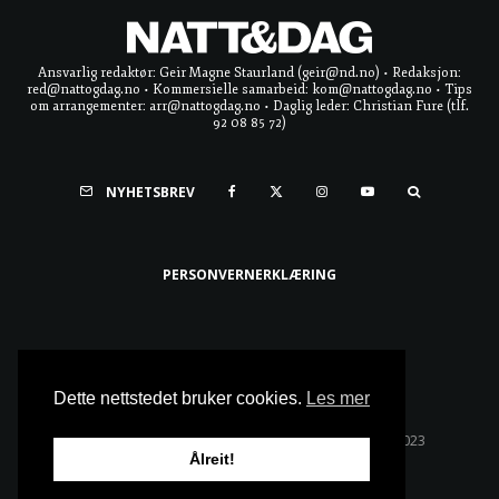
Ansvarlig redaktør: Geir Magne Staurland (geir@nd.no) • Redaksjon:
red@nattogdag.no • Kommersielle samarbeid: kom@nattogdag.no • Tips
om arrangementer: arr@nattogdag.no • Daglig leder: Christian Fure (tlf.
92 08 85 72)
NYHETSBREV
PERSONVERNERKLÆRING
Ta meg til toppen
Dette nettstedet bruker cookies.
Les mer
Alle rettigheter reservert • Copyright © Natt & Dag 2023
Ålreit!