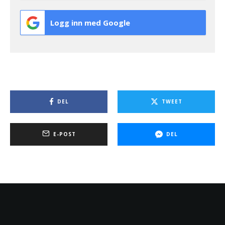
Logg inn med Google
DEL
TWEET
E-POST
DEL