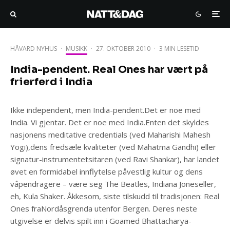
HÅVARD NYHUS
·
MUSIKK
·
27. OKTOBER 2010
·
3 MIN LESETID
India-pendent. Real Ones har vært på
frierferd i India
Ikke independent, men India-pendent.Det er noe med
India. Vi gjentar. Det er noe med India.Enten det skyldes
nasjonens meditative credentials (ved Maharishi Mahesh
Yogi),dens fredsæle kvaliteter (ved Mahatma Gandhi) eller
signatur-instrumentetsitaren (ved Ravi Shankar), har landet
øvet en formidabel innflytelse påvestlig kultur og dens
våpendragere – være seg The Beatles, Indiana Joneseller,
eh, Kula Shaker. Åkkesom, siste tilskudd til tradisjonen: Real
Ones fraNordåsgrenda utenfor Bergen. Deres neste
utgivelse er delvis spilt inn i Goamed Bhattacharya-