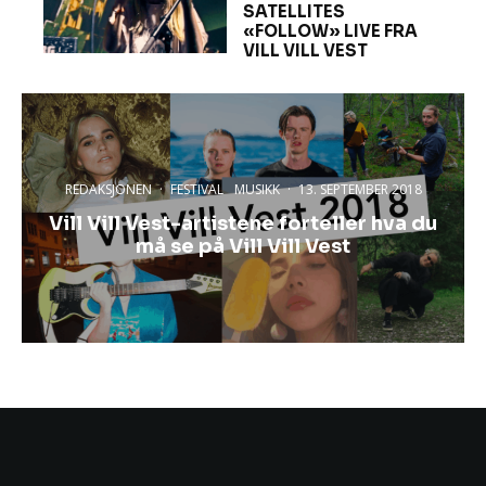
SATELLITES
«FOLLOW» LIVE FRA
VILL VILL VEST
REDAKSJONEN
·
FESTIVAL
MUSIKK
·
13. SEPTEMBER 2018
Vill Vill Vest-artistene forteller hva du
må se på Vill Vill Vest