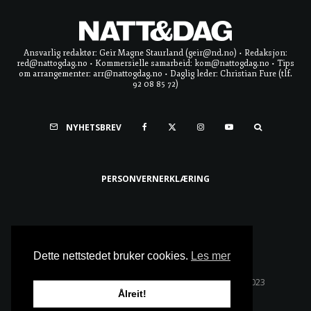
Ansvarlig redaktør: Geir Magne Staurland (geir@nd.no) • Redaksjon:
red@nattogdag.no • Kommersielle samarbeid: kom@nattogdag.no • Tips
om arrangementer: arr@nattogdag.no • Daglig leder: Christian Fure (tlf.
92 08 85 72)
NYHETSBREV
PERSONVERNERKLÆRING
Ta meg til toppen
Dette nettstedet bruker cookies.
Les mer
Alle rettigheter reservert • Copyright © Natt & Dag 2023
Ålreit!