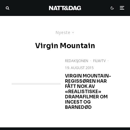
Nyeste
Virgin Mountain
REDAKSJONEN
·
FILM/TV
·
19. AUGUST 2015
VIRGIN MOUNTAIN-
REGISSØREN HAR
FÅTT NOK AV
«REALISTISKE»
DRAMAFILMER OM
INCEST OG
BARNEDØD