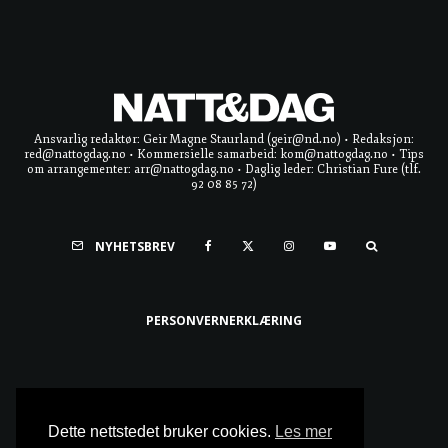
Ansvarlig redaktør: Geir Magne Staurland (geir@nd.no) • Redaksjon:
red@nattogdag.no • Kommersielle samarbeid: kom@nattogdag.no • Tips
om arrangementer: arr@nattogdag.no • Daglig leder: Christian Fure (tlf.
92 08 85 72)
NYHETSBREV
PERSONVERNERKLÆRING
Ta meg til toppen
Dette nettstedet bruker cookies.
Les mer