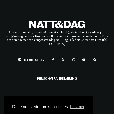
Ansvarlig redaktør: Geir Magne Staurland (geir@nd.no) • Redaksjon:
red@nattogdag.no • Kommersielle samarbeid: kom@nattogdag.no • Tips
om arrangementer: arr@nattogdag.no • Daglig leder: Christian Fure (tlf.
92 08 85 72)
NYHETSBREV
PERSONVERNERKLÆRING
Ta meg til toppen
Dette nettstedet bruker cookies.
Les mer