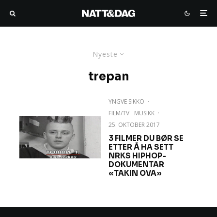
Nyeste
trepan
YNGVE SIKKO
·
FILM/TV
MUSIKK
·
25. OKTOBER 2017
3 FILMER DU BØR SE
ETTER Å HA SETT
NRKS HIPHOP-
DOKUMENTAR
«TAKIN OVA»