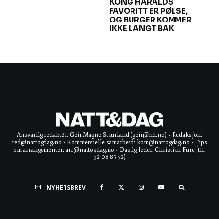
KONG HARALDS
FAVORITT ER PØLSE,
OG BURGER KOMMER
IKKE LANGT BAK
Ansvarlig redaktør: Geir Magne Staurland (geir@nd.no) • Redaksjon:
red@nattogdag.no • Kommersielle samarbeid: kom@nattogdag.no • Tips
om arrangementer: arr@nattogdag.no • Daglig leder: Christian Fure (tlf.
92 08 85 72)
NYHETSBREV