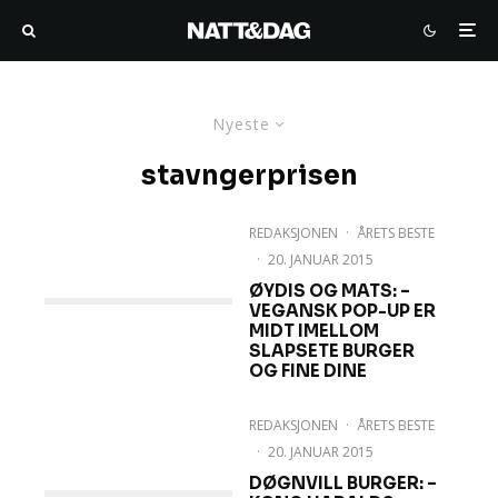
Nyeste
stavngerprisen
REDAKSJONEN
·
ÅRETS BESTE
·
20. JANUAR 2015
ØYDIS OG MATS: –
VEGANSK POP-UP ER
MIDT IMELLOM
SLAPSETE BURGER
OG FINE DINE
REDAKSJONEN
·
ÅRETS BESTE
·
20. JANUAR 2015
DØGNVILL BURGER: –