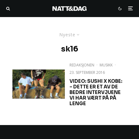
Nyeste
sk16
REDAKSJONEN
·
MUSIKK
·
23. SEPTEMBER 2016
VIDEO: SUSHI X KOBE:
– DETTE ER ET AV DE
BEDRE INTERVJUENE
VI HAR VÆRT PÅ PÅ
LENGE