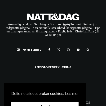
Ansvarlig redaktør: Geir Magne Staurland (geir@nd.no) • Redaksjon:
red@nattogdag.no • Kommersielle samarbeid: kom@nattogdag.no • Tips
om arrangementer: arr@nattogdag.no • Daglig leder: Christian Fure (tlf.
92 08 85 72)
NYHETSBREV
PERSONVERNERKLÆRING
Ta meg til toppen
Dette nettstedet bruker cookies.
Les mer
Alle rettigheter reservert • Copyright © Natt & Dag 2023