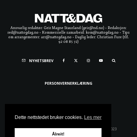
Ansvarlig redaktør: Geir Magne Staurland (geir@nd.no) • Redaksjon:
red@nattogdag.no • Kommersielle samarbeid: kom@nattogdag.no • Tips
om arrangementer: arr@nattogdag.no • Daglig leder: Christian Fure (tlf.
92 08 85 72)
NYHETSBREV
PERSONVERNERKLÆRING
Ta meg til toppen
Dette nettstedet bruker cookies.
Les mer
Alle rettigheter reservert • Copyright © Natt & Dag 2023
Ålreit!