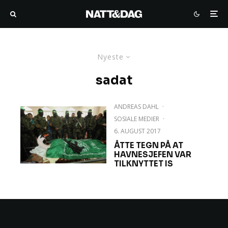
Nyeste
sadat
ANDREAS DAHL
·
SOSIALE MEDIER
·
6. AUGUST 2017
ÅTTE TEGN PÅ AT
HAVNESJEFEN VAR
TILKNYTTET IS