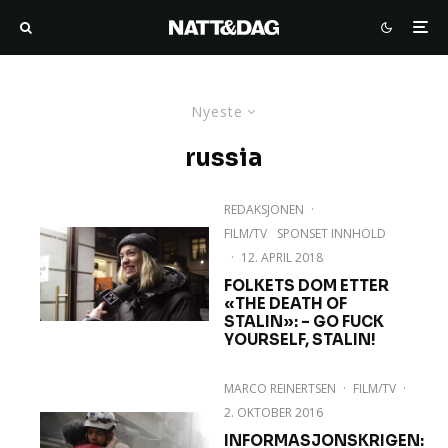
Nyeste
russia
REDAKSJONEN
·
FILM/TV
SPONSET INNHOLD
·
12. APRIL 2018
FOLKETS DOM ETTER
«THE DEATH OF
STALIN»: – GO FUCK
YOURSELF, STALIN!
MARCO REINERTSEN
·
FILM/TV
·
2. OKTOBER 2016
INFORMASJONSKRIGEN: