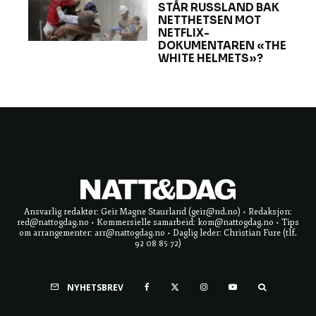
STÅR RUSSLAND BAK
NETTHETSEN MOT
NETFLIX-
DOKUMENTAREN «THE
WHITE HELMETS»?
Ansvarlig redaktør: Geir Magne Staurland (geir@nd.no) • Redaksjon:
red@nattogdag.no • Kommersielle samarbeid: kom@nattogdag.no • Tips
om arrangementer: arr@nattogdag.no • Daglig leder: Christian Fure (tlf.
92 08 85 72)
NYHETSBREV