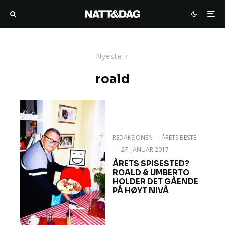
Nyeste
roald
REDAKSJONEN
·
ÅRETS BESTE
·
27. JANUAR 2017
ÅRETS SPISESTED?
ROALD & UMBERTO
HOLDER DET GÅENDE
PÅ HØYT NIVÅ