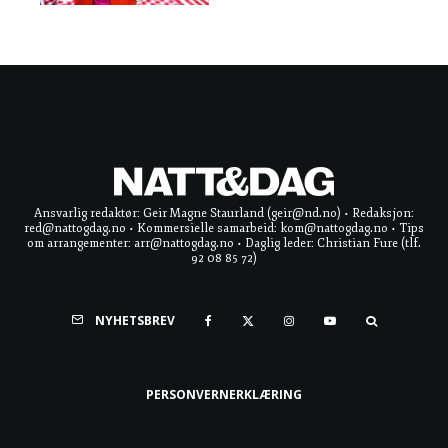
Ansvarlig redaktør: Geir Magne Staurland (geir@nd.no) • Redaksjon:
red@nattogdag.no • Kommersielle samarbeid: kom@nattogdag.no • Tips
om arrangementer: arr@nattogdag.no • Daglig leder: Christian Fure (tlf.
92 08 85 72)
NYHETSBREV
PERSONVERNERKLÆRING