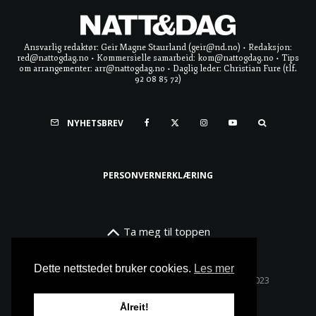
Ansvarlig redaktør: Geir Magne Staurland (geir@nd.no) • Redaksjon:
red@nattogdag.no • Kommersielle samarbeid: kom@nattogdag.no • Tips
om arrangementer: arr@nattogdag.no • Daglig leder: Christian Fure (tlf.
92 08 85 72)
NYHETSBREV
PERSONVERNERKLÆRING
Ta meg til toppen
Dette nettstedet bruker cookies.
Les mer
Alle rettigheter reservert • Copyright © Natt & Dag 2023
Ålreit!