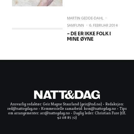
MARTIN GEDDE-DAHL
·
SAMFUNN
·
6. FEBRUAR 2014
– DE ER IKKE FOLK I
MINE ØYNE
Ansvarlig redaktør: Geir Magne Staurland (geir@nd.no) • Redaksjon:
red@nattogdag.no • Kommersielle samarbeid: kom@nattogdag.no • Tips
om arrangementer: arr@nattogdag.no • Daglig leder: Christian Fure (tlf.
92 08 85 72)