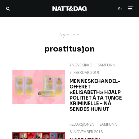
Nyeste
prostitusjon
YNGVE SIKKO
·
SAMFUNN
·
7. FEBRUAR 2019
MENNESKEHANDEL-
OFFERET
«ELISABETH» HJALP
POLITIET Å TA TUNGE
KRIMINELLE – NÅ
SENDES HUN UT
REDAKSJONEN
·
SAMFUNN
·
8. NOVEMBER 2018