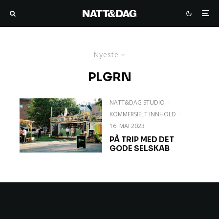
Nyeste
PLGRN
NATT&DAG STUDIO
·
KOMMERSIELT INNHOLD
·
16. MAI 2023
PÅ TRIP MED DET
GODE SELSKAB