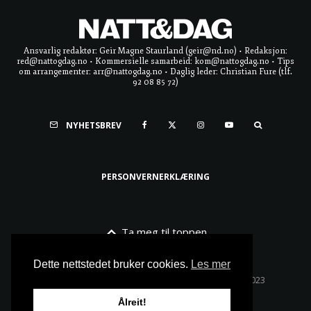
Ansvarlig redaktør: Geir Magne Staurland (geir@nd.no) • Redaksjon:
red@nattogdag.no • Kommersielle samarbeid: kom@nattogdag.no • Tips
om arrangementer: arr@nattogdag.no • Daglig leder: Christian Fure (tlf.
92 08 85 72)
NYHETSBREV
PERSONVERNERKLÆRING
Ta meg til toppen
Dette nettstedet bruker cookies.
Les mer
Alle rettigheter reservert • Copyright © Natt & Dag 2023
Ålreit!