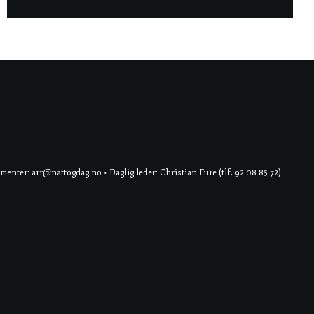
er: arr@nattogdag.no • Daglig leder: Christian Fure (tlf. 92 08 85 72)