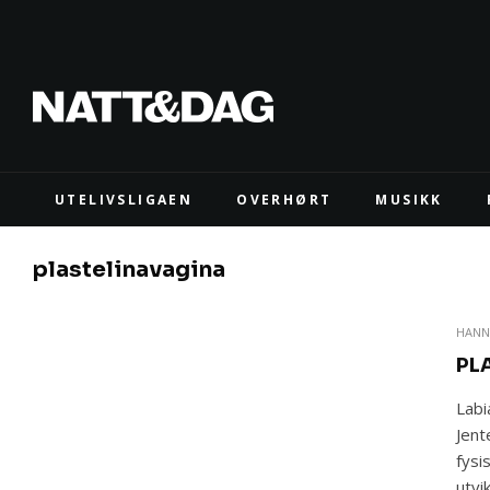
UTELIVSLIGAEN
OVERHØRT
MUSIKK
plastelinavagina
HANN
PL
Labi
Jent
fysi
utvi