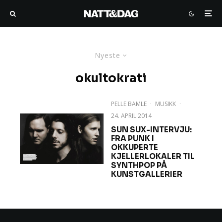
Nyeste
okultokrati
PELLE BAMLE
·
MUSIKK
·
24. APRIL 2014
SUN SUX-INTERVJU:
FRA PUNK I
OKKUPERTE
KJELLERLOKALER TIL
SYNTHPOP PÅ
KUNSTGALLERIER