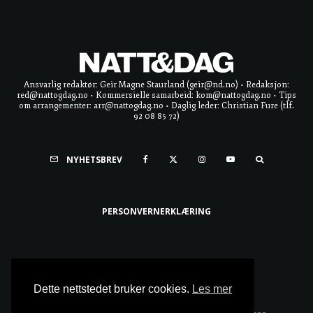
Ansvarlig redaktør: Geir Magne Staurland (geir@nd.no) • Redaksjon:
red@nattogdag.no • Kommersielle samarbeid: kom@nattogdag.no • Tips
om arrangementer: arr@nattogdag.no • Daglig leder: Christian Fure (tlf.
92 08 85 72)
NYHETSBREV
PERSONVERNERKLÆRING
Ta meg til toppen
Dette nettstedet bruker cookies.
Les mer